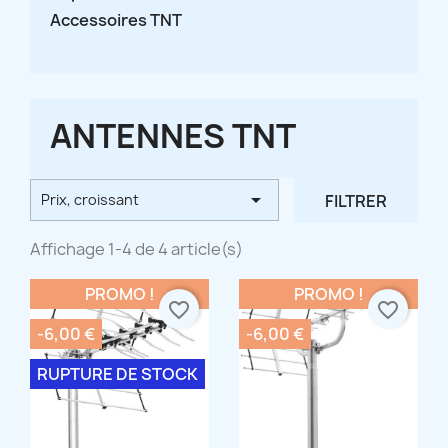
Accessoires TNT
ANTENNES TNT

FILTRER
Prix, croissant
Affichage 1-4 de 4 article(s)
PROMO !
PROMO !
favorite_border
favorite_border
-6,00 €
-6,00 €
RUPTURE DE STOCK