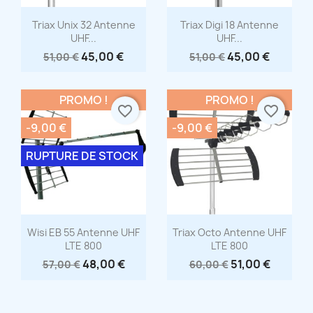
Aperçu rapide
Aperçu rapide


Triax Unix 32 Antenne
Triax Digi 18 Antenne
UHF...
UHF...
45,00 €
45,00 €
51,00 €
51,00 €
PROMO !
PROMO !
favorite_border
favorite_border
-9,00 €
-9,00 €
RUPTURE DE STOCK
Aperçu rapide
Aperçu rapide


Wisi EB 55 Antenne UHF
Triax Octo Antenne UHF
LTE 800
LTE 800
48,00 €
51,00 €
57,00 €
60,00 €