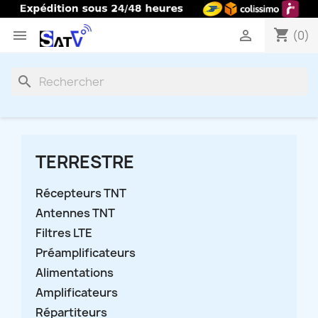
shopping_cart


(0)
search
TERRESTRE
Récepteurs TNT
Antennes TNT
Filtres LTE
Préamplificateurs
Alimentations
Amplificateurs
Répartiteurs