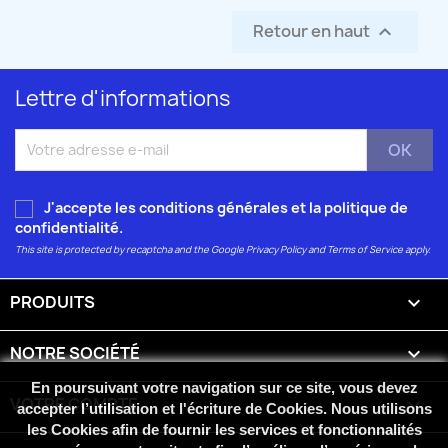
Retour en haut

Lettre d'informations
J'accepte les conditions générales et la
politique de
confidentialité
.
This site is protected by recaptcha and the Google
Privacy Policy
and
Terms of Service
apply.
PRODUITS

NOTRE SOCIÉTÉ

En poursuivant votre navigation sur ce site, vous devez
VOTRE COMPTE

accepter l’utilisation et l'écriture de Cookies. Nous utilisons
les Cookies afin de fournir les services et fonctionnalités