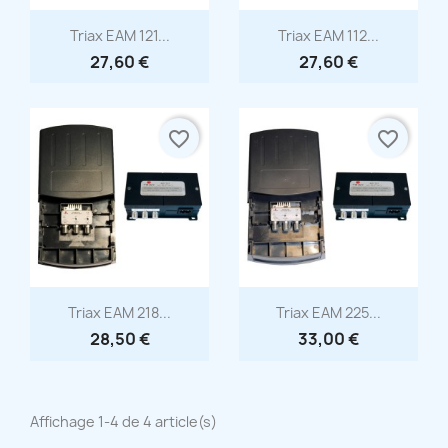
Aperçu rapide
Aperçu rapide


Triax EAM 121...
Triax EAM 112...
27,60 €
27,60 €
favorite_border
favorite_border
Aperçu rapide
Aperçu rapide


Triax EAM 218...
Triax EAM 225...
28,50 €
33,00 €
Affichage 1-4 de 4 article(s)