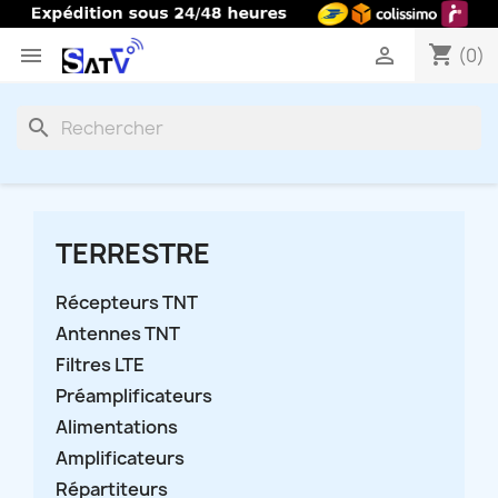
shopping_cart


(0)
search
TERRESTRE
Récepteurs TNT
Antennes TNT
Filtres LTE
Préamplificateurs
Alimentations
Amplificateurs
Répartiteurs