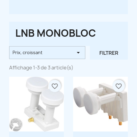
LNB MONOBLOC

FILTRER
Prix, croissant
Affichage 1-3 de 3 article(s)
favorite_border
favorite_border