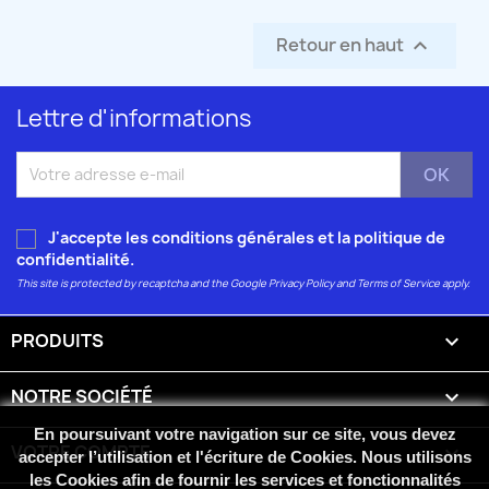
Retour en haut

Lettre d'informations
J'accepte les conditions générales et la
politique de
confidentialité
.
This site is protected by recaptcha and the Google
Privacy Policy
and
Terms of Service
apply.
PRODUITS

NOTRE SOCIÉTÉ

En poursuivant votre navigation sur ce site, vous devez
VOTRE COMPTE

accepter l’utilisation et l'écriture de Cookies. Nous utilisons
les Cookies afin de fournir les services et fonctionnalités