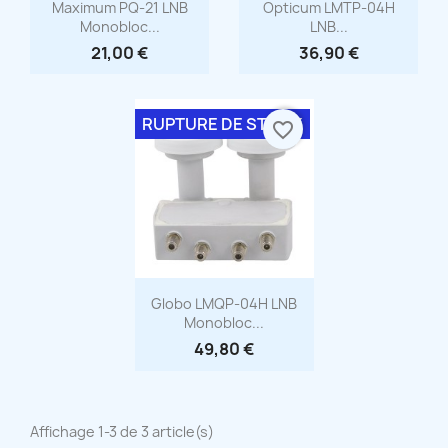
Aperçu rapide
Aperçu rapide


Maximum PQ-21 LNB
Opticum LMTP-04H
Monobloc...
LNB...
21,00 €
36,90 €
RUPTURE DE STOCK
favorite_border
Aperçu rapide

Globo LMQP-04H LNB
Monobloc...
49,80 €
Affichage 1-3 de 3 article(s)