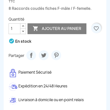
TTC
8 Raccords coudés fiches F-mâle / F-femelle.
Quantité

favorite_border
AJOUTER AU PANIER
check_circle
En stock
Partager
Paiement Sécurisé
Expédition en 24/48 Heures
Livraison à domicile ou en point relais