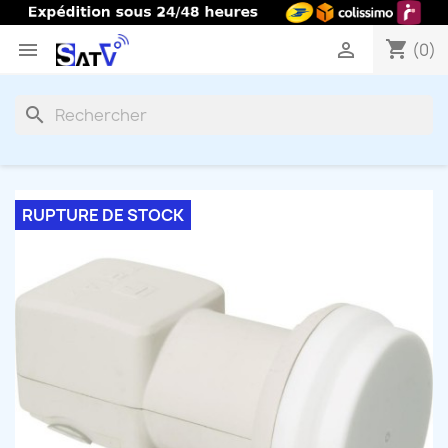
shopping_cart


(0)
search
RUPTURE DE STOCK