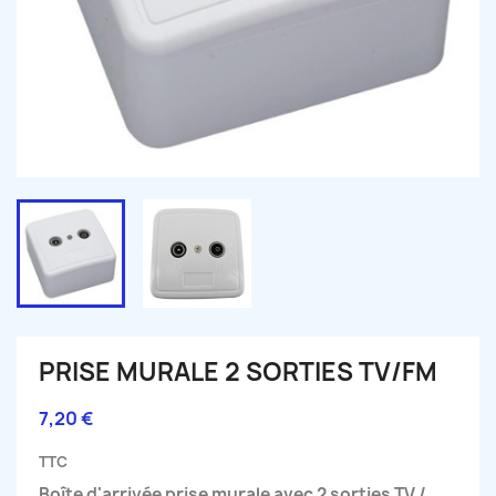
PRISE MURALE 2 SORTIES TV/FM
7,20 €
TTC
Boîte d'arrivée prise murale avec 2 sorties TV /