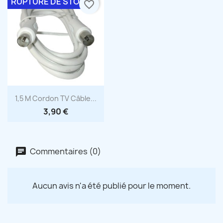
RUPTURE DE STOCK
favorite_border
Aperçu rapide

1,5 M Cordon TV Câble...
3,90 €
Commentaires (0)
Aucun avis n'a été publié pour le moment.