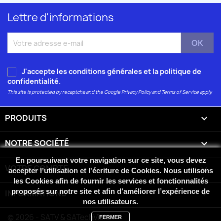
Lettre d'informations
J'accepte les conditions générales et la
politique de
confidentialité
.
This site is protected by recaptcha and the Google
Privacy Policy
and
Terms of Service
apply.
PRODUITS

NOTRE SOCIÉTÉ

En poursuivant votre navigation sur ce site, vous devez
VOTRE COMPTE

accepter l’utilisation et l'écriture de Cookies. Nous utilisons
les Cookies afin de fournir les services et fonctionnalités
proposés sur notre site et afin d’améliorer l’expérience de
INFORMATIONS
keyboard_arrow_down
nos utilisateurs.
© 2026 - SATV & SATechVision
FERMER