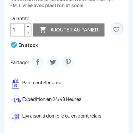
FM. Livrée avec plastron et socle.
Quantité

favorite_border
AJOUTER AU PANIER
check_circle
En stock
Partager
Paiement Sécurisé
Expédition en 24/48 Heures
Livraison à domicile ou en point relais