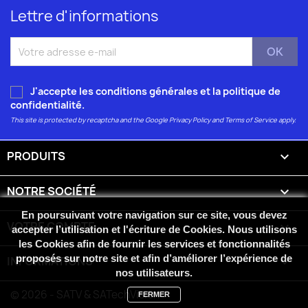
Lettre d'informations
J'accepte les conditions générales et la
politique de
confidentialité
.
This site is protected by recaptcha and the Google
Privacy Policy
and
Terms of Service
apply.
PRODUITS

NOTRE SOCIÉTÉ

En poursuivant votre navigation sur ce site, vous devez
VOTRE COMPTE

accepter l’utilisation et l'écriture de Cookies. Nous utilisons
les Cookies afin de fournir les services et fonctionnalités
proposés sur notre site et afin d’améliorer l’expérience de
INFORMATIONS
keyboard_arrow_down
nos utilisateurs.
© 2026 - SATV & SATechVision
FERMER