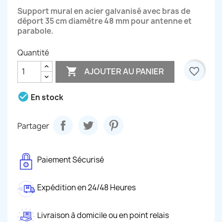
Support mural en acier galvanisé avec bras de
déport 35
cm diamètre 48 mm pour antenne et
parabole.
Quantité

favorite_border
AJOUTER AU PANIER
check_circle
En stock
Partager
Paiement Sécurisé
Expédition en 24/48 Heures
Livraison à domicile ou en point relais