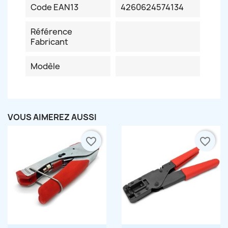
Code EAN13
4260624574134
Référence
Fabricant
Modèle
VOUS AIMEREZ AUSSI
favorite_border
favorite_border