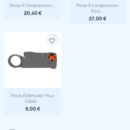
Aperçu rapide
Aperçu rapide


Pince À Compression...
Pince À Compression
Pour...
20,40 €
27,00 €
favorite_border
Aperçu rapide

Pince À Dénuder Pour
Câble...
9,00 €