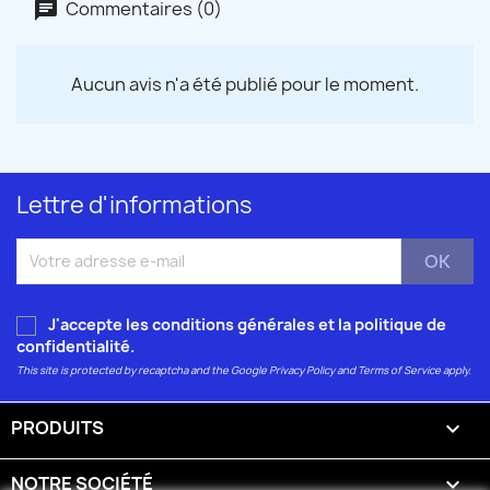
Commentaires (0)
Aucun avis n'a été publié pour le moment.
Lettre d'informations
J'accepte les conditions générales et la
politique de
confidentialité
.
This site is protected by recaptcha and the Google
Privacy Policy
and
Terms of Service
apply.
PRODUITS

NOTRE SOCIÉTÉ
