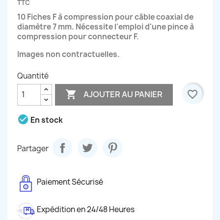
TTC
10 Fiches F à compression pour câble coaxial de
diamètre 7 mm.
Nécessite l'emploi d'une pince à
compression pour connecteur F.
Images non contractuelles.
Quantité

favorite_border
AJOUTER AU PANIER
check_circle
En stock
Partager
Paiement Sécurisé
Expédition en 24/48 Heures