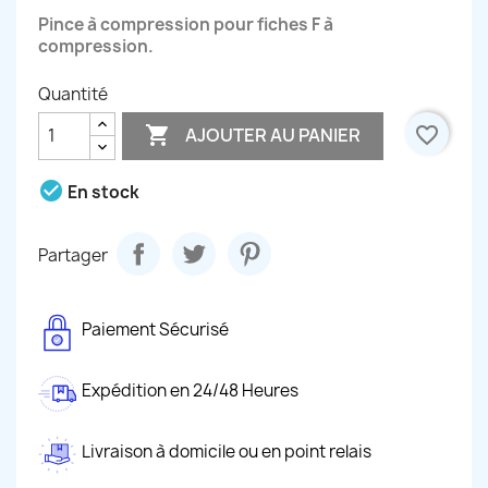
Pince à compression pour fiches F à
compression.
Quantité

favorite_border
AJOUTER AU PANIER
check_circle
En stock
Partager
Paiement Sécurisé
Expédition en 24/48 Heures
Livraison à domicile ou en point relais