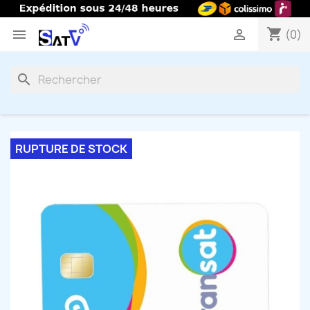
shopping_cart


(0)
search
RUPTURE DE STOCK