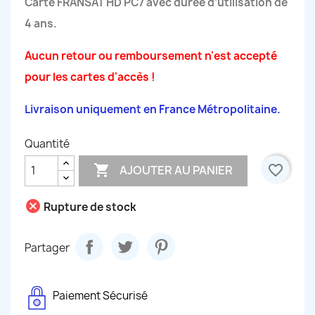
Carte FRANSAT HD PC7 avec durée d’utilisation de
4 ans.
Aucun retour ou remboursement n'est accepté
pour les cartes d'accès !
Livraison uniquement en France Métropolitaine.
Quantité

favorite_border
AJOUTER AU PANIER
cancel
Rupture de stock
Partager
Paiement Sécurisé