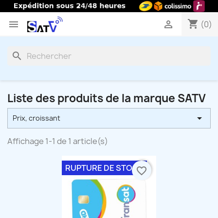
shopping_cart


(0)
search
Liste des produits de la marque SATV

Prix, croissant
Affichage 1-1 de 1 article(s)
RUPTURE DE STOCK
favorite_border