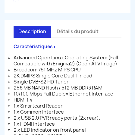
Description
Détails du produit
Caractéristiques :
Advanced Open Linux Operating System (Full
Compatible with Enigma2) (Open ATV Image)
Broadcom 751 MHz MIPS CPU
2K DMIPS Single Core Dual Thread
Single DVB-S2 HD Tuner
256 MB NAND Flash / 512 MB DDR3 RAM
10/100 Mbps Full Duplex Ethernet Interface
HDMI 1.4
1 x Smartcard Reader
1 x Common Interface
2 x USB 2.0 PVR ready ports (2x rear).
1 x HDMI Interface
2 x LED Indicator on front panel