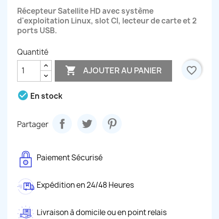
Récepteur Satellite HD avec système
d'exploitation Linux, slot CI, lecteur de carte et 2
ports USB.
Quantité

favorite_border
AJOUTER AU PANIER
check_circle
En stock
Partager
Paiement Sécurisé
Expédition en 24/48 Heures
Livraison à domicile ou en point relais