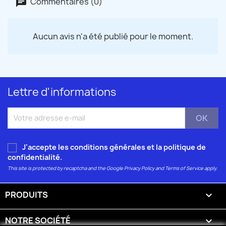
Commentaires (0)
Aucun avis n'a été publié pour le moment.
Lettre d'informations
J'accepte les conditions générales et la
politique de
confidentialité
.
This site is protected by recaptcha and the Google
Privacy Policy
and
Terms of Service
apply.
PRODUITS

NOTRE SOCIÉTÉ
