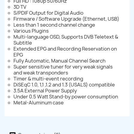
Full HD : 1080p 50/60Hz
3D TV
S/PDIF Output for Digital Audio
Firmware / Software Upgrade (Ethernet, USB)
Less than 1 second channel change
Various Plugins
Multi-language OSD, Supports DVB Teletext &
Subtitle
Extended EPG and Recording Reservation on
EPG
Fully Automatic, Manual Channel Search
Super sensitive tuner for very weak signals
and weak transponders
Timer & multi-event recording
DiSEqC 1.0, 1,1 ,1.2 and 1.3 (USALS) compatible
3.5A External Power Supply
Under 0.5 Watt Stand-by power consumption
Metal-Aluminum case